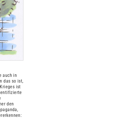
e auch in
 das so ist,
Krieges ist
entifizierte
e
mer den
ropaganda,
ererkennen: