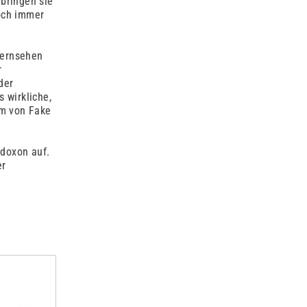
bringen sie
noch immer
Fernsehen
r
der
 wirkliche,
um von Fake
adoxon auf.
er