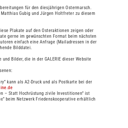
rbereitungen für den diesjährigen Ostermarsch.
 Matthias Gubig und Jürgen Holtfreter zu diesem
 diese Plakate auf den Osteraktionen zeigen oder
akate gerne im gewünschten Format beim nächsten
utoren einfach eine Anfrage (Mailadressen in der
chende Bilddatei.
e und Bilder, die in der GALERIE dieser Website
ssenen:
ry“ kann als A2-Druck und als Postkarte bei der
line.de
 – Statt Hochrüstung zivile Investitionen“ ist
ox“ beim Netzwerk Friedenskooperative erhältlich