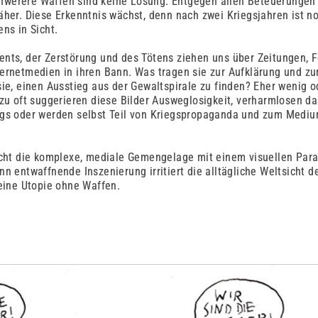
werere Waffen sind keine Lösung. Entgegen allen Beteuerungen 
äher. Diese Erkenntnis wächst, denn nach zwei Kriegsjahren ist 
ns in Sicht.
nts, der Zerstörung und des Tötens ziehen uns über Zeitungen, 
ernetmedien in ihren Bann. Was tragen sie zur Aufklärung und zu
sie, einen Ausstieg aus der Gewaltspirale zu finden? Eher wenig o
zu oft suggerieren diese Bilder Ausweglosigkeit, verharmlosen das
egs oder werden selbst Teil von Kriegspropaganda und zum Medi
icht die komplexe, mediale Gemengelage mit einem visuellen Par
n entwaffnende Inszenierung irritiert die alltägliche Weltsicht d
 eine Utopie ohne Waffen.