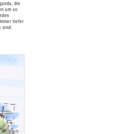
ganda, die
nen um so
erden
immer tiefer
 sind.