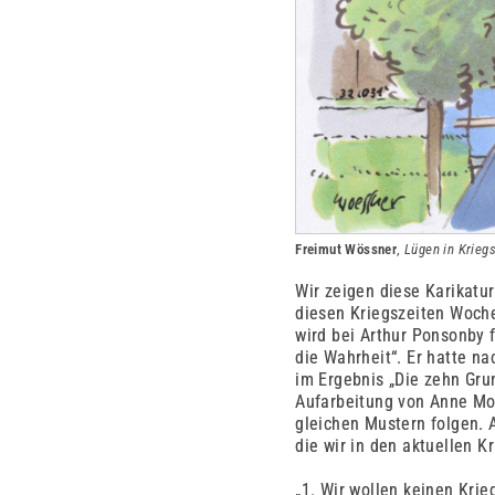
Freimut Wössner
,
Lügen in Krieg
Wir zeigen diese Karikatur
diesen Kriegszeiten Woche
wird bei Arthur Ponsonby 
die Wahrheit“. Er hatte na
im Ergebnis „Die zehn Gru
Aufarbeitung von Anne Mor
gleichen Mustern folgen. A
die wir in den aktuellen 
„1. Wir wollen keinen Krie