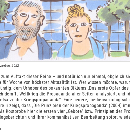
szeiten, 2022
 zum Auftakt dieser Reihe – und natürlich nur einmal, obgleich si
 für Woche von höchster Aktualität ist. Wer wissen möchte, warum
fündig, dem Urheber des bekannten Diktums „Das erste Opfer des 
ch dem 1. Weltkrieg die Propaganda aller Seiten analysiert, und id
ndsätze der Kriegspropaganda“. Eine neuere, mediensoziologisch
elli zeigt, dass „Die Prinzipien der Kriegspropaganda“ (2004) im
ls Kostprobe hier die ersten vier „Gebote“ bzw. Prinzipien der P
Kriegsberichten und ihrer kommunikativen Bearbeitung sofort wied
g