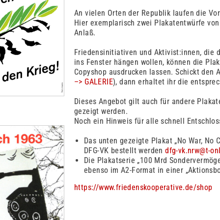
An vielen Orten der Republik laufen die Vo
Hier exemplarisch zwei Plakatentwürfe von
Anlaß.
Friedensinitiativen und Aktivist:innen, die
ins Fenster hängen wollen, können die Pl
Copyshop ausdrucken lassen. Schickt den A
–> GALERIE
), dann erhaltet ihr die entspre
Dieses Angebot gilt auch für andere Plakat
gezeigt werden.
Noch ein Hinweis für alle schnell Entschlo
Das unten gezeigte Plakat „No War, No C
DFG-VK bestellt werden
dfg-vk.nrw@t-on
Die Plakatserie „100 Mrd Sondervermögen
ebenso im A2-Format in einer „Aktionsb
https://www.friedenskooperative.de/shop